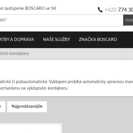
né zastúpenie BOSCARO ve SK
+420
774 3
VYH
ATBY A DOPRAVA
NAŠE SLUŽBY
ZNAČKA BOSCARO
ické kontejnery
atické či poloautomatické. Vyklopení probíhá automaticky správnou manip
mechanismu na výklopném kontejneru.
e
Najpredávanejšie