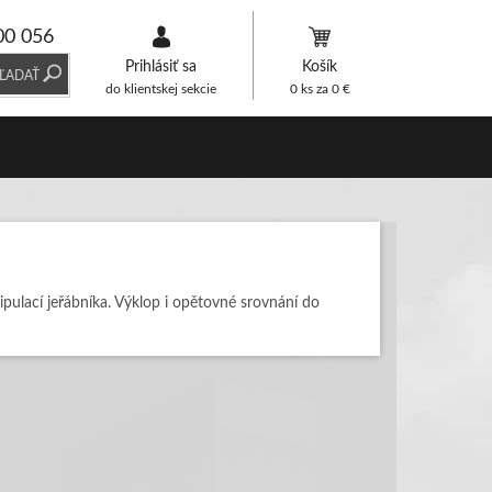
00 056
Prihlásiť sa
Košík
ĽADAŤ
do klientskej sekcie
0
ks za
0
€
ulací jeřábníka. Výklop i opětovné srovnání do