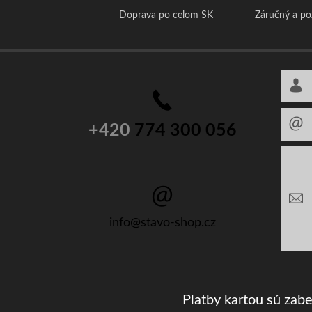
Doprava po celom SK
Záručný a p
+420
774 300 056
info@stavo-shop.cz
Platby kartou sú zab