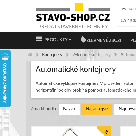
Výhrad
PREDAJ STAVEBNEJ TECHNIKY
PRODUKTY
ZLEVNĚNÉ ZBOŽÍ
PL
Kontejnery
Výklopné kontejnery
Automat
Automatické kontejnery
Automatické výklopné kontejnery
. V provedení autom
horizontální polohy probíhá pomocí automatického 
Zoradiť podľa:
Názvu
Najlacnejšie
Najnovši
%