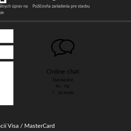
álnych úprav na
Požičovňa zariadenia pre stavbu
nie
Online chat
Standardně
Po - Pá:
7 - 16 hodin
cií Visa / MasterCard