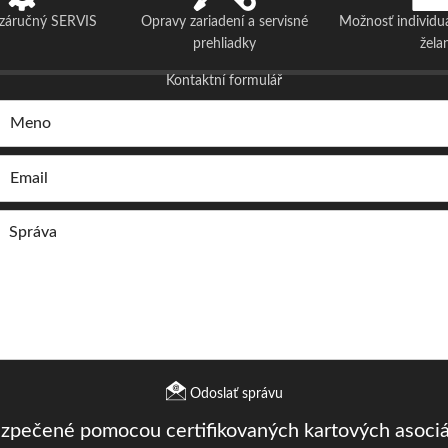
ozáručný SERVIS
Opravy zariadení a servisné
Možnosť individu
prehliadky
žela
Kontaktní formulář
Odoslať správu
ezpečené pomocou certifikovaných kartových asociá