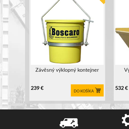
Závěsný výklopný kontejner
V
239
€
532
€
DO KOŠÍKA