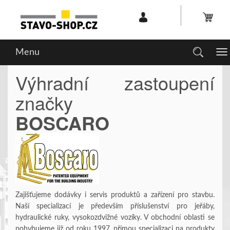
Menu
To
na
Výhradní zastoupení
značky
BOSCAR
Zajišťujeme dodávky i servis produktů a zařízení pro stavbu.
Naší specializací je především příslušenství pro jeřáby,
hydraulické ruky, vysokozdvižné vozíky. V obchodní oblasti se
pohybujeme již od roku 1997, přímou specializaci na produkty