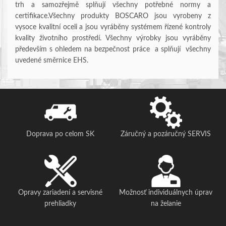
trh a samozřejmě splňují všechny potřebné normy a
certifikace.Všechny produkty BOSCARO jsou vyrobeny z
vysoce kvalitní oceli a jsou vyráběny systémem řízené kontroly
kvality životního prostředí. Všechny výrobky jsou vyráběny
především s ohledem na bezpečnost práce a splňují všechny
uvedené směrnice EHS.
Doprava po celom SK
Záručný a pozáručný SERVIS
Opravy zariadení a servisné
Možnosť individuálnych úprav
prehliadky
na želanie