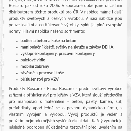
Boscaro pak od roku 2006. V současné době jsme oficiálním
distributorem těchto produktů pro ČR. V nabídce máme i další
produkty světových a českých výrobců. V naší nabídce jsou
pouze kvalitní a certifikované výrobky, splňující plně evropské
normy. Hlavní nabídka našeho sortimentu:
bádie na beton
a
koše na beton
manipulační kleště
,
svěrky na skruže
a
závěsy DEHA
výklopné kontejnery
,
pracovní kontejnery
paletové vidle
mobilní zábrany
závěsné
a
pracovní koše
příslušenství pro VZV
Produkty Boscaro - Firma Boscaro - přední světový výrobce
zařízení a příslušenství pro jeřáby a VZV, která slouží především
pro manipulaci s materiálem - beton, palety, kámen, suť,
prefabrikáty apod.Jedná se o pevnou dynamickou firmu, s
vlastním vývojem a výrobou. Vývoj produktů je veden s
použitím nejmodernějších systémů řízení dat. Každý výrobek je
následně podroben důkladnému testování před uvedením na