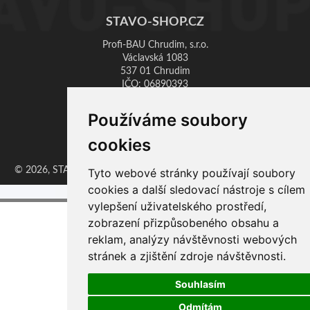
STAVO-SHOP.CZ
Profi-BAU Chrudim, s.r.o.
Václavská 1083
537 01 Chrudim
IČO: 06890393
DIČ: CZ06890393
Používáme soubory
Provozovna:
cookies
Zaječice 351, 538 35 Zaječice
© 2026, STAVO-SHOP, ProfiBAU Chrudim, s.r.o. | Vytvoril
Erzasoft
Tyto webové stránky používají soubory
cookies a další sledovací nástroje s cílem
vylepšení uživatelského prostředí,
zobrazení přizpůsobeného obsahu a
reklam, analýzy návštěvnosti webových
stránek a zjištění zdroje návštěvnosti.
Souhlasím
Odmítám