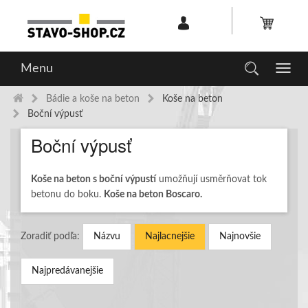
Menu
Toggl
navig
Bádie a koše na beton
Koše na beton
Boční výpusť
Boční výpusť
Koše na beton s boční výpustí
umožňují usměrňovat tok
betonu do boku.
Koše na beton Boscaro.
Zoradiť podľa:
Názvu
Najlacnejšie
Najnovšie
Najpredávanejšie