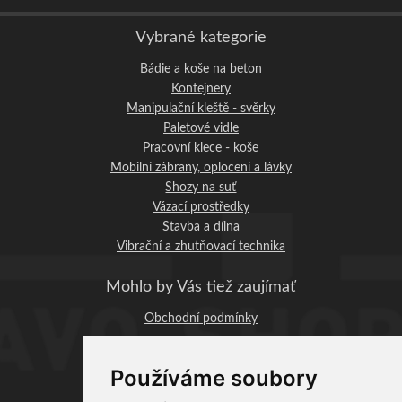
Vybrané kategorie
Bádie a koše na beton
Kontejnery
Manipulační kleště - svěrky
Paletové vidle
Pracovní klece - koše
Mobilní zábrany, oplocení a lávky
Shozy na suť
Vázací prostředky
Stavba a dílna
Vibrační a zhutňovací technika
Mohlo by Vás tiež zaujímať
Obchodní podmínky
STAVO-SHOP.CZ
Používáme soubory
Profi-BAU Chrudim, s.r.o.