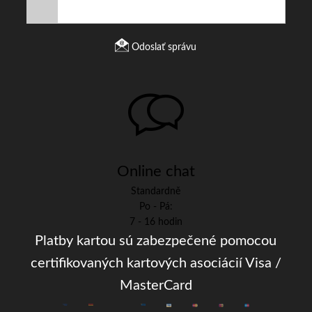
Odoslať správu
Online chat
Standardně
Po - Pá:
7 - 16 hodin
Platby kartou sú zabezpečené pomocou
certifikovaných kartových asociácií Visa /
MasterCard