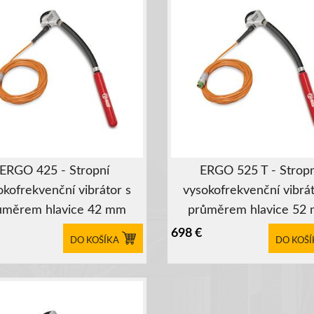
ERGO 425 - Stropní
ERGO 525 T - Stropn
okofrekvenční vibrátor s
vysokofrekvenční vibrát
ůměrem hlavice 42 mm
průměrem hlavice 52
698
€
DO KOŠÍKA
DO KOŠÍ