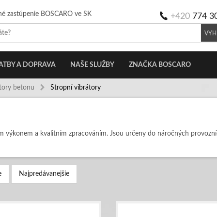
né zastúpenie BOSCARO ve SK
+420
774 3
VYH
ATBY A DOPRAVA
NAŠE SLUŽBY
ZNAČKA BOSCARO
tory betonu
Stropní vibrátory
ým výkonem a kvalitním zpracováním. Jsou určeny do náročných provoz
e
Najpredávanejšie