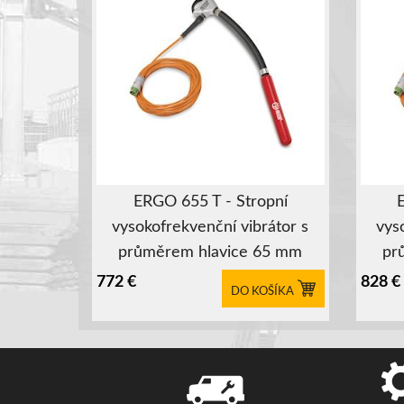
ERGO 655 T - Stropní
vysokofrekvenční vibrátor s
vys
průměrem hlavice 65 mm
pr
772
€
828
€
DO KOŠÍKA