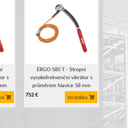
í
ERGO 585 T - Stropní
or s
vysokofrekvenční vibrátor s
 mm
průměrem hlavice 58 mm
752
€
KA
DO KOŠÍKA