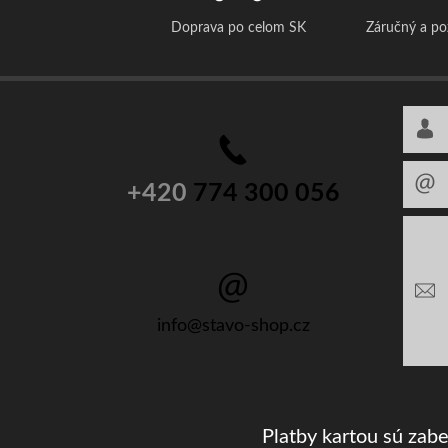
Doprava po celom SK
Záručný a p
+420
774 300 056
info@stavo-shop.cz
Platby kartou sú zab