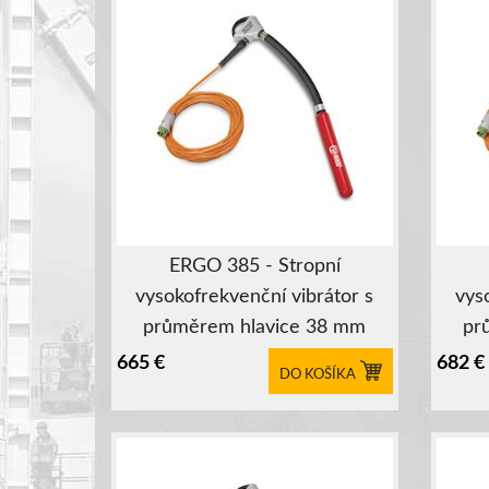
ERGO 385 - Stropní
vysokofrekvenční vibrátor s
vys
průměrem hlavice 38 mm
pr
665
€
682
€
DO KOŠÍKA