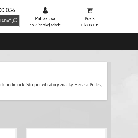
00 056
Prihlásiť sa
Košík
ĽADAŤ
do klientskej sekcie
0
ks za
0
€
ních podmínek.
Stropní vibrátory
značky Hervisa Perles,