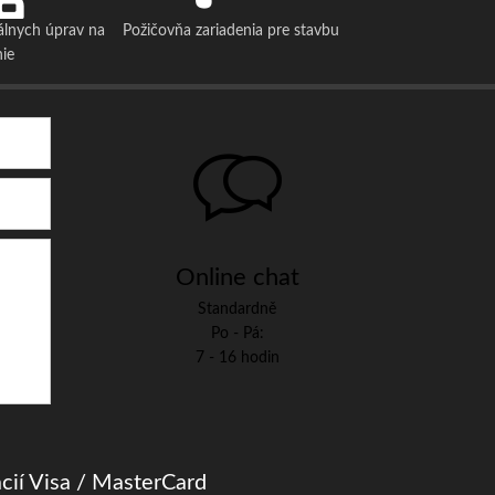
álnych úprav na
Požičovňa zariadenia pre stavbu
nie
Online chat
Standardně
Po - Pá:
7 - 16 hodin
cií Visa / MasterCard