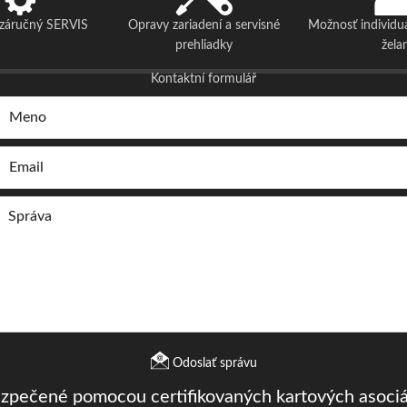
ozáručný SERVIS
Opravy zariadení a servisné
Možnosť individu
prehliadky
žela
Kontaktní formulář
Odoslať správu
ezpečené pomocou certifikovaných kartových asociá