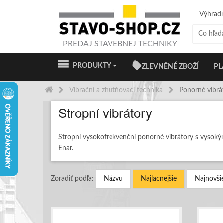
Výhrad
PREDAJ STAVEBNEJ TECHNIKY
PRODUKTY
ZLEVNĚNÉ ZBOŽÍ
PL
Vibrační a zhutňovací technika
Ponorné vibrá
Stropní vibrátory
Stropní vysokofrekvenční ponorné vibrátory s vysok
Enar.
Zoradiť podľa:
Názvu
Najlacnejšie
Najnovši