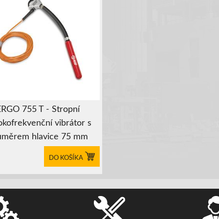
ERGO 755 T - Stropní
okofrekvenční vibrátor s
ůměrem hlavice 75 mm
DO KOŠÍKA