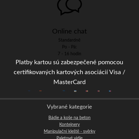
Online chat
Standardně
Po - Pá:
7 - 16 hodin
Platby kartou sú zabezpečené pomocou
certifikovaných kartových asociácií Visa /
MasterCard
Vybrané kategorie
Bádie a koše na beton
Kontejnery
Manipulační kleště - svěrky
Paletové vidle