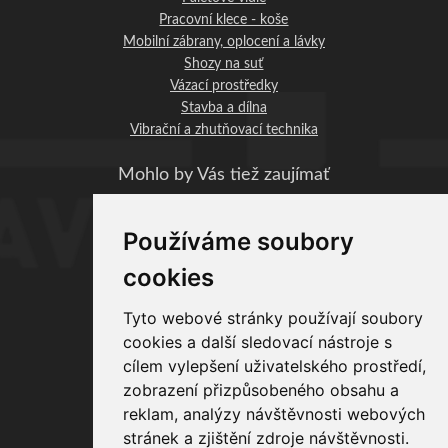
Pracovní klece - koše
Mobilní zábrany, oplocení a lávky
Shozy na suť
Vázací prostředky
Stavba a dílna
Vibrační a zhutňovací technika
Mohlo by Vás tiež zaujímať
Obchodní podmínky
Používáme soubory
STAVO-SHOP.CZ
cookies
Profi-BAU Chrudim, s.r.o.
Václavská 1083
Tyto webové stránky používají soubory
537 01 Chrudim
cookies a další sledovací nástroje s
IČO: 06890393
cílem vylepšení uživatelského prostředí,
DIČ: CZ06890393
zobrazení přizpůsobeného obsahu a
Provozovna:
reklam, analýzy návštěvnosti webových
stránek a zjištění zdroje návštěvnosti.
Zaječice 351, 538 35 Zaječice