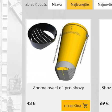
Zoradiť podľa:
Názvu
Najlacnejšie
Najnovši
Zpomalovací díl pro shozy
Shoz 
43
€
69
€
DO KOŠÍKA