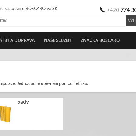
né zastúpenie BOSCARO ve SK
+420
774 3
VYH
ATBY A DOPRAVA
NAŠE SLUŽBY
ZNAČKA BOSCARO
nipulace. Jednoduché upěvnění pomocí řetízků.
Sady