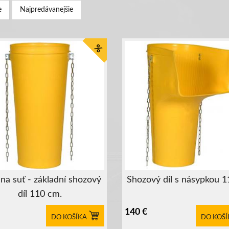
e
Najpredávanejšie
%
na suť - základní shozový
Shozový díl s násypkou 
díl 110 cm.
140
€
DO KOŠÍKA
DO KOŠÍ