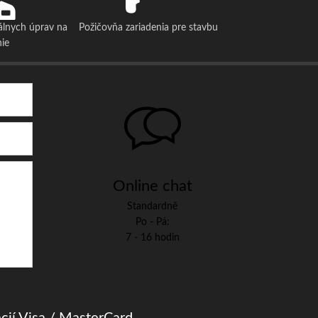
álnych úprav na
Požičovňa zariadenia pre stavbu
nie
Online chat
Standardně
Po - Pá:
7 - 16 hodin
cií Visa / MasterCard