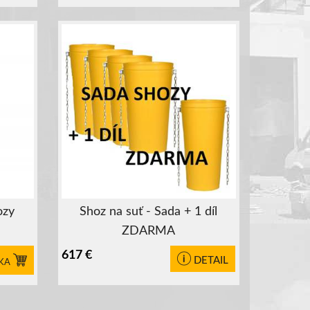
ozy
Shoz na suť - Sada + 1 díl
ZDARMA
617
€
DETAIL
KA