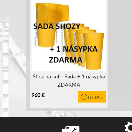
Shoz na suť - Sada + 1 násypka
ZDARMA
960
€
DETAIL