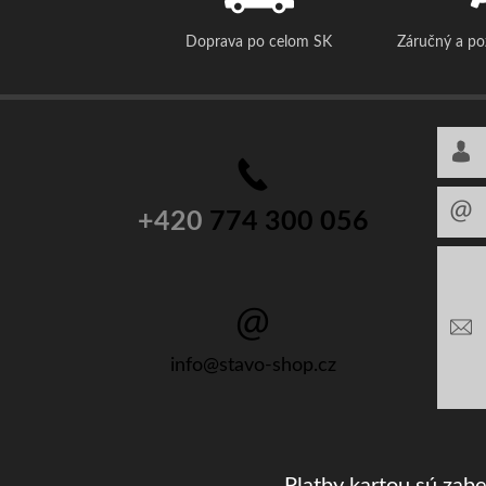
Doprava po celom SK
Záručný a p
+420
774 300 056
info@stavo-shop.cz
Platby kartou sú zab