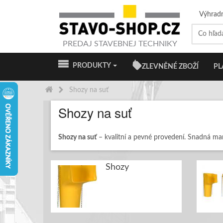
Výhrad
PREDAJ STAVEBNEJ TECHNIKY
PRODUKTY
ZLEVNĚNÉ ZBOŽÍ
PL
Shozy na suť
Shozy na suť
Shozy na suť
– kvalitní a pevné provedení. Snadná ma
Shozy