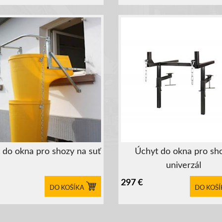
 do okna pro shozy na suť
Úchyt do okna pro sh
univerzál
297
€
DO KOŠÍKA
DO KOŠÍ