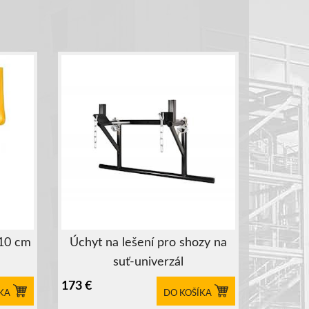
110 cm
Úchyt na lešení pro shozy na
suť-univerzál
173
€
KA
DO KOŠÍKA