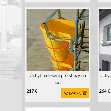
Úchyt na lešení pro shozy na
Úchyt
suť
217
€
264
€
DO KOŠÍKA