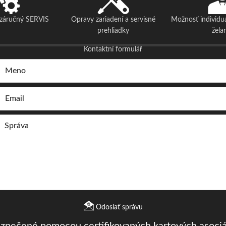
ozáručný SERVIS
Opravy zariadení a servisné
Možnosť individu
prehliadky
žela
Kontaktní formulář
Odoslať správu
ezpečené pomocou certifikovaných kartových asociá