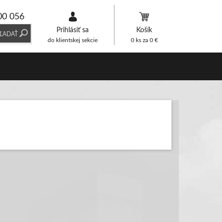
00 056
Prihlásiť sa
Košík
ĽADAŤ
do klientskej sekcie
0
ks za
0
€