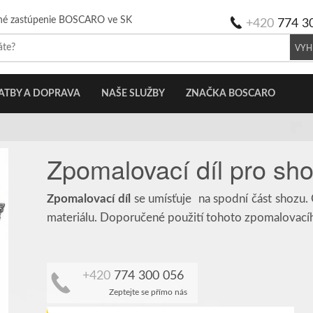
né zastúpenie BOSCARO ve SK
+420
774 3
VYH
ATBY A DOPRAVA
NAŠE SLUŽBY
ZNAČKA BOSCARO
Zpomalovací díl pro sh
Zpomalovací díl
se umísťuje na spodní část shozu. 
materiálu. Doporučené použití tohoto zpomalovacíh
+420
774 300 056
Zeptejte se přímo nás