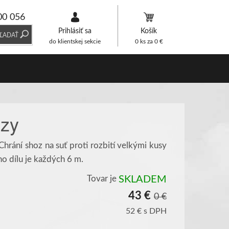
00 056
Prihlásiť sa
Košík
ĽADAŤ
do klientskej sekcie
0
ks za
0
€
ozy
Chrání shoz na suť proti rozbití velkými kusy
o dílu je každých 6 m.
Tovar je
SKLADEM
43 €
0 €
52 €
s DPH