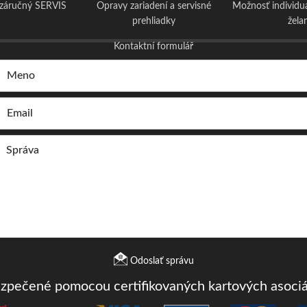
ozáručný SERVIS
Opravy zariadení a servisné
Možnosť individu
prehliadky
žela
Kontaktní formulář
Odoslať správu
ezpečené pomocou certifikovaných kartových asociá