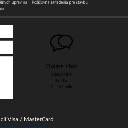
álnych úprav na
Požičovňa zariadenia pre stavbu
nie
Online chat
Standardně
Po - Pá:
7 - 16 hodin
cií Visa / MasterCard