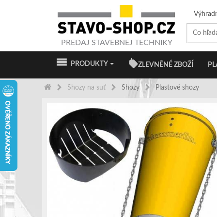
Výhrad
PREDAJ STAVEBNEJ TECHNIKY
PRODUKTY
ZLEVNĚNÉ ZBOŽÍ
PL
Shozy na suť
Shozy
Plastové shozy