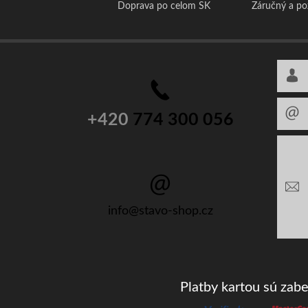
Doprava po celom SK
Záručný a p
+420
774 300 056
info@stavo-shop.cz
Platby kartou sú zab