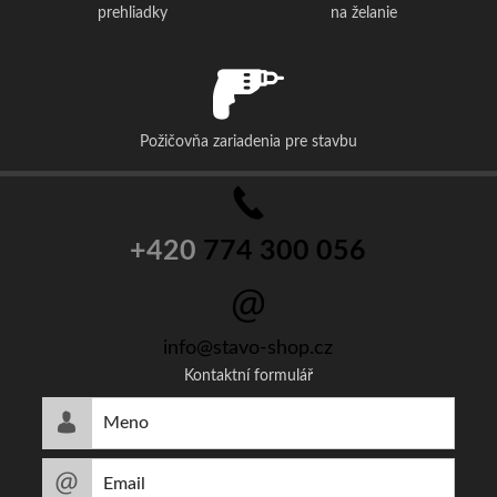
prehliadky
na želanie
Požičovňa zariadenia pre stavbu
+420
774 300 056
info@stavo-shop.cz
Kontaktní formulář