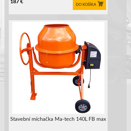
187
€
DO KOŠÍKA
Stavební míchačka Ma-tech 140L FB max