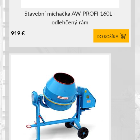
Stavební míchačka AW PROFI 160L -
odlehčený rám
919
€
DO KOŠÍKA