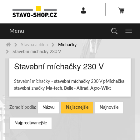
Menu
Toggl
navig
Stavba a dílna
Míchačky
Stavební míchačky 230 V
Stavební míchačky 230 V
Stavební míchačky -
stavební míchačky
230 V p
Míchačka
stavební
značky
Ma-tech, Belle - Altrad, Agro-Wikt
Zoradiť podľa:
Názvu
Najlacnejšie
Najnovšie
Najpredávanejšie