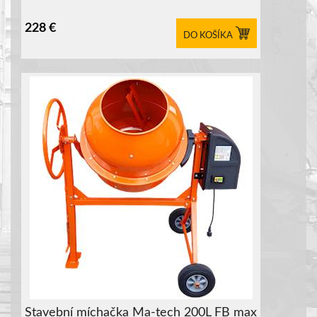
228
€
DO KOŠÍKA
Stavební míchačka Ma-tech 200L FB max