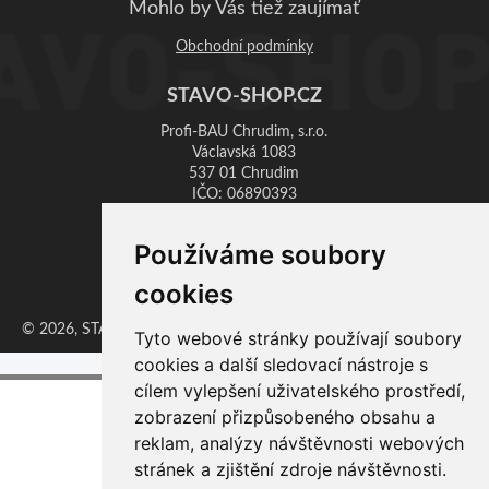
Mohlo by Vás tiež zaujímať
Obchodní podmínky
STAVO-SHOP.CZ
Profi-BAU Chrudim, s.r.o.
Václavská 1083
537 01 Chrudim
IČO: 06890393
DIČ: CZ06890393
Používáme soubory
Provozovna:
cookies
Zaječice 351, 538 35 Zaječice
© 2026, STAVO-SHOP, ProfiBAU Chrudim, s.r.o. | Vytvoril
Erzasoft
Tyto webové stránky používají soubory
cookies a další sledovací nástroje s
cílem vylepšení uživatelského prostředí,
zobrazení přizpůsobeného obsahu a
reklam, analýzy návštěvnosti webových
stránek a zjištění zdroje návštěvnosti.