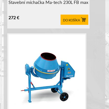
Stavební míchačka Ma-tech 230L FB max
272
€
DO KOŠÍKA